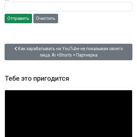
Отправить
Очистить
Предыдущий: Как зарабатывать на YouTube не показывая сво
Как зарабатывать на YouTube не показывая своего
лица. Ai +Shorts + Партнерка
Тебе это пригодится