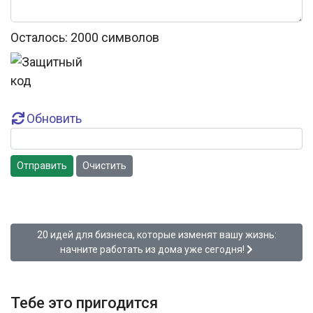
Осталось:
2000
символов
Обновить
Отправить
Очистить
Следующий: 20 идей для бизнеса, которые изменят вашу жи
20 идей для бизнеса, которые изменят вашу жизнь:
начните работать из дома уже сегодня!
Тебе это пригодится