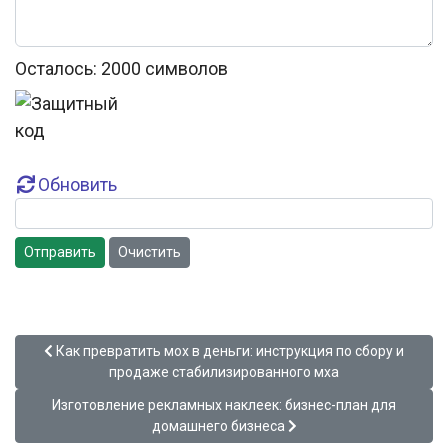
Осталось:
2000
символов
Обновить
Отправить
Очистить
Предыдущий: Как превратить мох в деньги: инструкция по 
Как превратить мох в деньги: инструкция по сбору и
продаже стабилизированного мха
Следующий: Изготовление рекламных наклеек: бизнес-пла
Изготовление рекламных наклеек: бизнес-план для
домашнего бизнеса