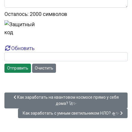
Осталось:
2000
символов
Обновить
Отправить
Очистить
Предыдущий: Как заработать на квантовом космосе прямо у
Как заработать на квантовом космосе прямо у себя
дома? 🚀✨
Следующий: Как заработать с умным светильником НЛ
Как заработать с умным светильником НЛО? 🛸✨